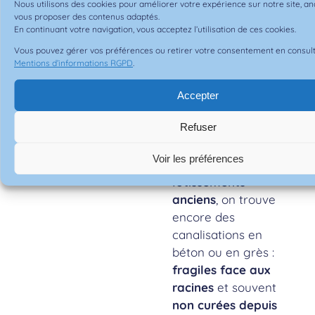
Nous utilisons des cookies pour améliorer votre expérience sur notre site, anal
vous proposer des contenus adaptés.
Le point
En continuant votre navigation, vous acceptez l’utilisation de ces cookies.
culminant d’Île-
Vous pouvez gérer vos préférences ou retirer votre consentement en consul
de-France
, la
Mentions d’informations RGPD
.
Colline de la
Accepter
Revanche
(231
mètres), s’y
Refuser
trouve.
Voir les préférences
Dans les
lotissements
anciens
, on trouve
encore des
canalisations en
béton ou en grès :
fragiles face aux
racines
et souvent
non curées depuis