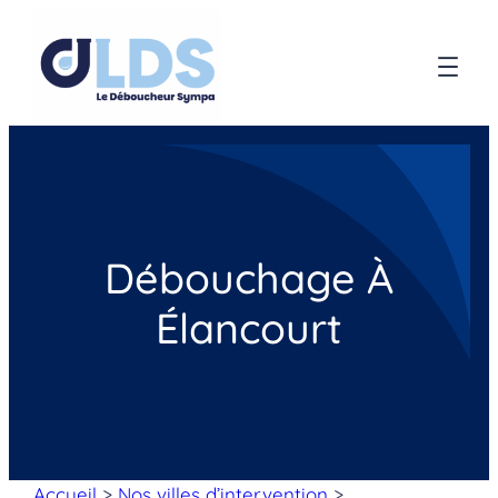
Débouchage À
Élancourt
Accueil
>
Nos villes d’intervention
>