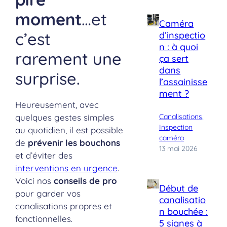
moment
…et
Caméra
c’est
d’inspectio
n : à quoi
rarement une
ça sert
dans
surprise.
l’assainisse
ment ?
Heureusement, avec
quelques gestes simples
Canalisations
, 
Inspection
au quotidien, il est possible
caméra
de
prévenir les bouchons
13 mai 2026
et d’éviter des
interventions en urgence
.
Voici nos
conseils de pro
Début de
pour garder vos
canalisatio
canalisations propres et
n bouchée :
fonctionnelles.
5 signes à