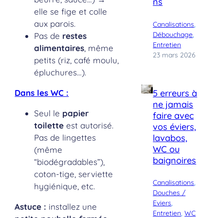
ns
elle se fige et colle
aux parois.
Canalisations
, 
Débouchage
, 
Pas de
restes
Entretien
alimentaires
, même
23 mars 2026
petits (riz, café moulu,
épluchures…).
5 erreurs à
Dans les WC :
ne jamais
Seul le
papier
faire avec
toilette
est autorisé.
vos éviers,
lavabos,
Pas de lingettes
WC ou
(même
baignoires
“biodégradables”),
coton-tige, serviette
Canalisations
, 
hygiénique, etc.
Douches /
Eviers
, 
Astuce :
installez une
Entretien
, 
WC