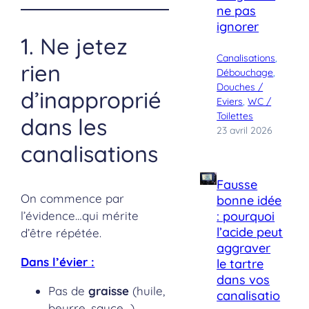
ne pas
ignorer
1. Ne jetez
Canalisations
, 
rien
Débouchage
, 
Douches /
d’inapproprié
Eviers
, 
WC /
Toilettes
dans les
23 avril 2026
canalisations
Fausse
On commence par
bonne idée
l’évidence…qui mérite
: pourquoi
l’acide peut
d’être répétée.
aggraver
Dans l’évier :
le tartre
dans vos
Pas de
graisse
(huile,
canalisatio
beurre, sauce…) →