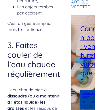
nourriture,
ARTICLE
Les objets tombés
VEDETTE
par accident.
C’est un geste simple…
Canalisat
mais très efficace.
n bouch
3. Faites
: ventous
couler de
furet ou
l’eau chaude
vinaigre,
que chois
régulièrement
?
L’eau chaude aide à
CANALISATIONS
, 
dissoudre (ou à maintenir
DÉBOUCHAGE
, 
j
à l’état liquide) les
DOUCHES /
EVIERS
graisses
et les résidus de