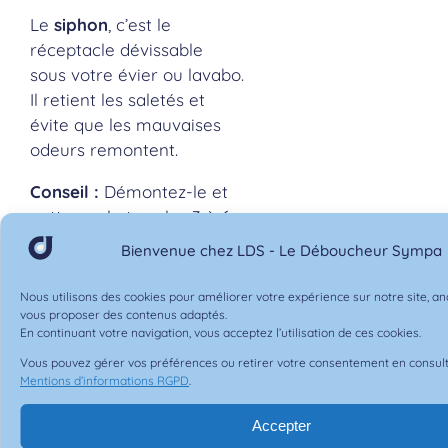
Le
siphon
, c’est le
réceptacle dévissable
sous votre évier ou lavabo.
Il retient les saletés et
évite que les mauvaises
odeurs remontent.
Conseil :
Démontez-le et
nettoyez-le tous les 3 à 6
mois (avec une bassine
Bienvenue chez LDS - Le Déboucheur Sympa
dessous, bien sûr ).
Nous utilisons des cookies pour améliorer votre expérience sur notre site, anal
vous proposer des contenus adaptés.
6. Attention
En continuant votre navigation, vous acceptez l’utilisation de ces cookies.
aux cheveux
Vous pouvez gérer vos préférences ou retirer votre consentement en consul
Mentions d’informations RGPD
.
dans la
Accepter
douche