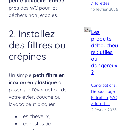
petite poubelle fermée
/ Toilettes
près des WC pour les
16 février 2026
déchets non jetables.
2. Installez
Les
produits
des filtres ou
déboucheu
rs : utiles
crépines
ou
dangereux
?
Un simple
petit filtre en
inox ou en plastique
à
Canalisations
, 
poser sur l’évacuation de
Débouchage
, 
votre évier, douche ou
Entretien
, 
WC
lavabo peut bloquer :
/ Toilettes
2 février 2026
Les cheveux,
Les restes de