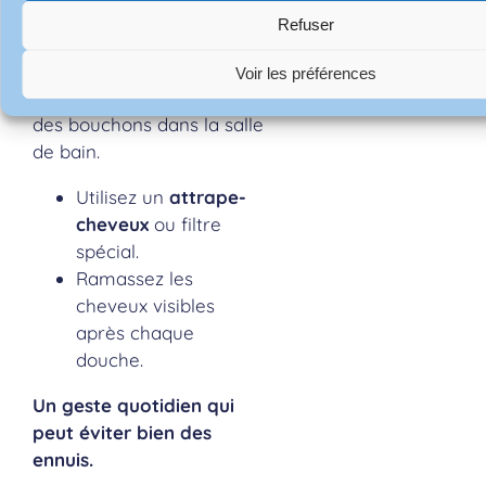
Refuser
Les cheveux sont
l’un des
Voir les préférences
premiers responsables
des bouchons dans la salle
de bain.
Utilisez un
attrape-
cheveux
ou filtre
spécial.
Ramassez les
cheveux visibles
après chaque
douche.
Un geste quotidien qui
peut éviter bien des
ennuis.