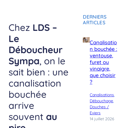
DERNIERS
ARTICLES
Chez
LDS –
Le
Canalisatio
Déboucheur
n bouchée :
ventouse,
Sympa
, on le
furet ou
vinaigre,
sait bien : une
que choisir
canalisation
?
bouchée
Canalisations
, 
Débouchage
, 
arrive
Douches /
Eviers
souvent
au
14 juillet 2026
pire